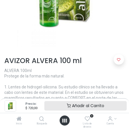
AVIZOR ALVERA 100 ml
ALVERA 100ml
Protege de la forma más natural.
1. Lentes de hidrogel-silicona. Su estudio clínico se ha llevado a
cabo con lentes de este material. En el estudio se obtuvieron unos
magníficos resultados en cuanto a CONFORT en el porte de las
lentes de contacto de hidrogel-silicona y SATISFACCIÓN tras el uso
Precio:
Añadir al Carrito
$
720,00
de Alvera.
0
2. Por el uso de lentes de contacto puede alterar la fisiología del
Inicio
Búsqueda
Lista de
Cuenta
tejido ocular pudiéndose crear espacios intercelulares por los que
deseos