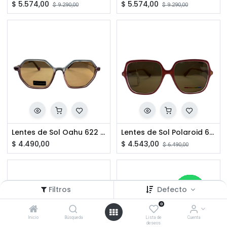
$
5.574,00
$
5.574,00
$
9.290,00
$
9.290,00
Lentes de Sol Oahu 622 C7
Lentes de Sol Polaroid 6219 S 35JSP
$
4.490,00
$
4.543,00
$
6.490,00
Filtros
Defecto
0
Inicio
Búsqueda
Lista de
Cuenta
deseos