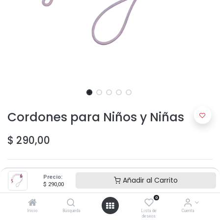
Cordones para Niños y Niñas
$
290,00
Precio:
Añadir al Carrito
$
290,00
0
Agregar al carrito
Inicio
Búsqueda
Lista de
Cuenta
deseos