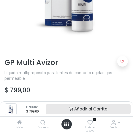
GP Multi Avizor
Líquido multipropósito para lentes de contacto rígidas gas
permeable
$
799,00
Precio:
Añadir al Carrito
$
799,00
0
Inicio
Búsqueda
Lista de
Cuenta
deseos