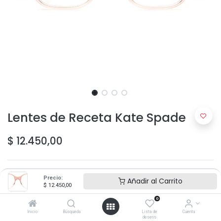
Lentes de Receta Kate Spade
$
12.450,00
Precio:
Añadir al Carrito
$
12.450,00
0
Agregar al carrito
Inicio
Búsqueda
Lista de
Cuenta
deseos