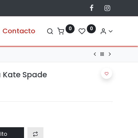
0
0
Contacto
a Kate Spade
ito