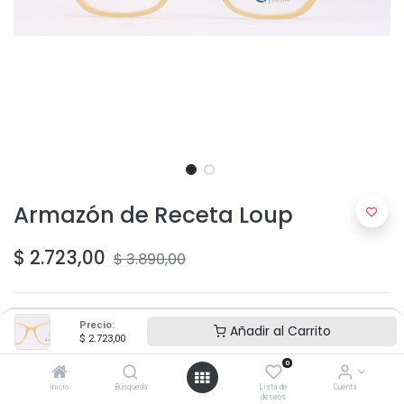
Armazón de Receta Loup
$
2.723,00
$
3.890,00
Precio:
Añadir al Carrito
$
2.723,00
0
Agregar al carrito
Inicio
Búsqueda
Lista de
Cuenta
deseos