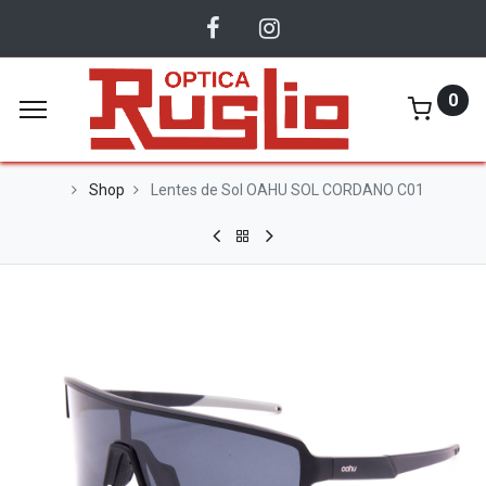
0
Shop
Lentes de Sol OAHU SOL CORDANO C01