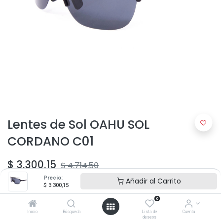
Lentes de Sol OAHU SOL
CORDANO C01
$
3.300,15
$
4.714,50
Precio:
Añadir al Carrito
$
3.300,15
0
Inicio
Búsqueda
Lista de
Cuenta
deseos