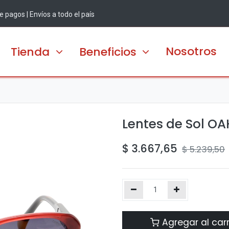
 pagos | Envíos a todo el país
Nosotros
Tienda
Beneficios
Lentes de Sol O
$
3.667,65
$
5.239,50
Agregar al carr