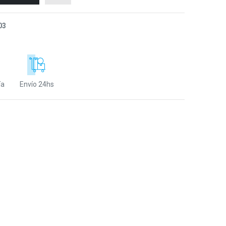
03
ía
Envío 24hs