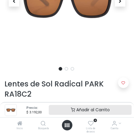
Lentes de Sol Radical PARK
RA18C2
$
3.192,00
$
3.990,00
Precio:
Añadir al Carrito
$
3.192,00
0
Inicio
Búsqueda
Lista de
Cuenta
deseos