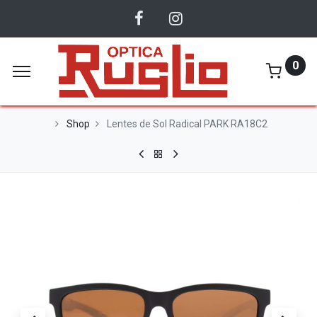
0
Shop
Lentes de Sol Radical PARK RA18C2