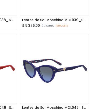
Lentes de Sol Moschino MOL038_S_0009O_P02
Lentes de Sol Moschino MOL039_S_08670_P02
$
5.376,00
$
7.680,00
(30% OFF)
Lentes de Sol Moschino MOL046_S_C9AHA_P00
Lentes de Sol Moschino MOL046_S_PJPGB_P00