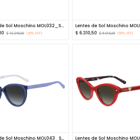
Lentes de Sol Moschino MOL032_S_807IR_P02
00
$
6.310,50
$
10.240,00
(30% OFF)
$
9.015,00
(30% OFF)
Lentes de Sol Moschino MOL043_S_PJPGB_P00