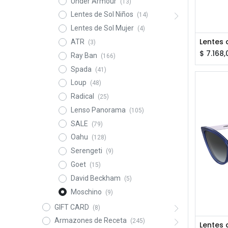
Under Armour
(13)
Lentes de Sol Niños
(14)
Lentes de Sol Mujer
(4)
ATR
(3)
$
7.168,
Ray Ban
(166)
Spada
(41)
Loup
(48)
Radical
(25)
Lenso Panorama
(105)
SALE
(79)
Oahu
(128)
Serengeti
(9)
Goet
(15)
David Beckham
(5)
Moschino
(9)
GIFT CARD
(8)
Armazones de Receta
(245)